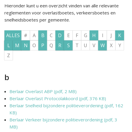
Hieronder kunt u een overzicht vinden van alle relevante
reglementen voor overlastboetes, verkeersboetes en
snelheidsboetes per gemeente.
ALLES
#
A
B
C
D
E
F
G
H
I
J
K
L
M
N
O
P
Q
R
S
T
U
V
W
X
Y
Z
b
Berlaar Overlast ABP (pdf, 2 MB)
Berlaar Overlast Protocolakkoord (pdf, 376 KB)
Berlaar Snelheid bijzondere politieverordening (pdf, 162
KB)
Berlaar Verkeer bijzondere politieverordening (pdf, 3
MB)