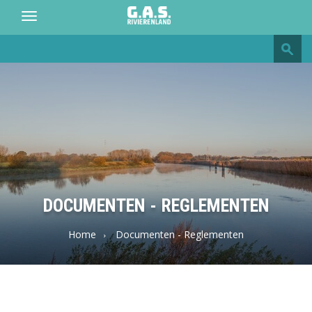
Toggle
navigation
GAS
Rivierenland
DOCUMENTEN - REGLEMENTEN
Home
Documenten - Reglementen